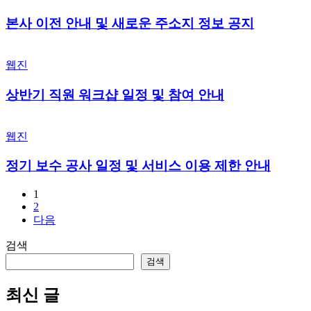
및
안내
본사 이전 안내 및 새로운 주소지 정보 공지
경품
및
안내
새로운
상반기
주소지
웹진
직원
정보
워크샵
공지
상반기 직원 워크샵 일정 및 참여 안내
일정
및
정기
참여
웹진
보수
안내
공사
정기 보수 공사 일정 및 서비스 이용 제한 안내
일정
및
1
서비스
2
이용
다음
제한
안내
검색
검색
최신 글