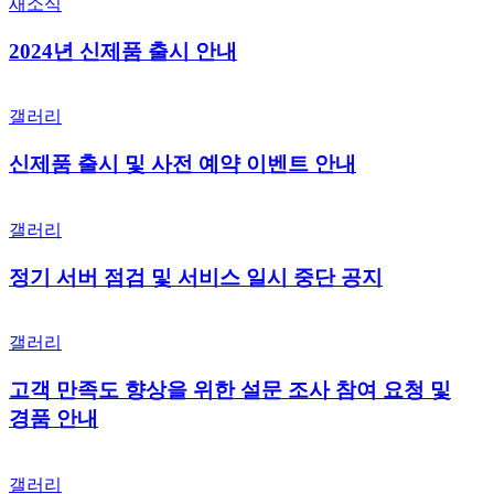
(2024년
2024년
새소식
6월
신제품
15일)
2024년 신제품 출시 안내
출시
안내
신제품
갤러리
출시
및
신제품 출시 및 사전 예약 이벤트 안내
사전
예약
정기
이벤트
갤러리
서버
안내
점검
정기 서버 점검 및 서비스 일시 중단 공지
및
서비스
고객
일시
갤러리
만족도
중단
향상을
공지
고객 만족도 향상을 위한 설문 조사 참여 요청 및
위한
설문
경품 안내
조사
참여
본사
요청
갤러리
이전