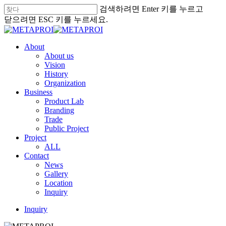
본문으로
검색하려면 Enter 키를 누르고
바로가기
닫으려면 ESC 키를 누르세요.
검색
닫기
메뉴
About
About us
Vision
History
Organization
Business
Product Lab
Branding
Trade
Public Project
Project
ALL
Contact
News
Gallery
Location
Inquiry
Inquiry