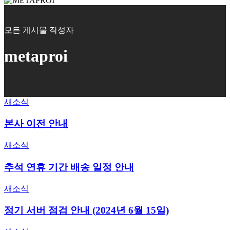
모든 게시물 작성자
metaproi
본사
새소식
이전
본사 이전 안내
안내
추석
새소식
연휴
추석 연휴 기간 배송 일정 안내
기간
배송
일정
정기
새소식
안내
서버
정기 서버 점검 안내 (2024년 6월 15일)
점검
안내