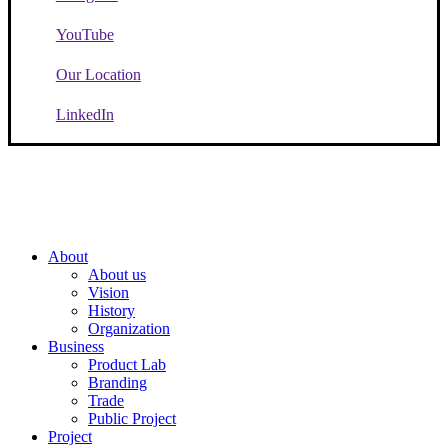
YouTube
Our Location
LinkedIn
메뉴
About
About us
닫기
Vision
History
Organization
Business
Product Lab
Branding
Trade
Public Project
Project