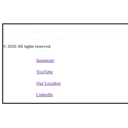
Company Info
Company Name
Metaproi Inc.
Representative name
Steve Joe
p
address
22, Sicheong-ro, Wonju-si, Gangwon-do, 203
address
139 
©
2026
All rights reserved.
Connect
Instagram
YouTube
Our Location
LinkedIn