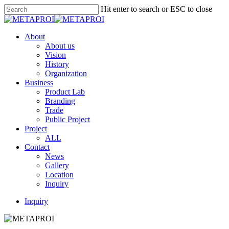
Skip
Hit enter to search or ESC to close
to
Close
main
Search
content
Menu
About
About us
Vision
History
Organization
Business
Product Lab
Branding
Trade
Public Project
Project
ALL
Contact
News
Gallery
Location
Inquiry
Inquiry